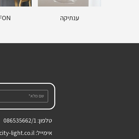
6/
ענתיקה
FON
טלפון: 086535662/1
אימייל: office@city-light.co.il