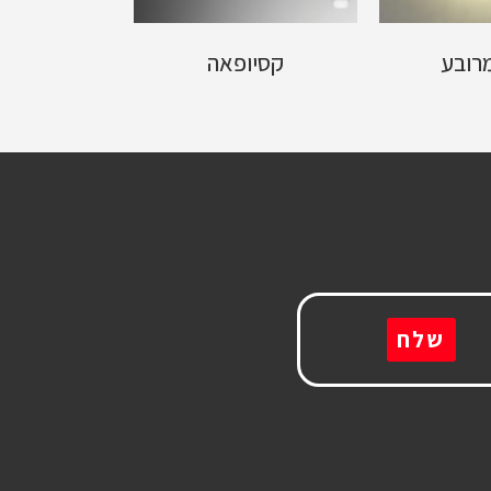
קסיופאה
leather
שלח