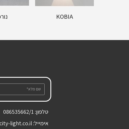
נט
KOBIA
נור
טלפון: 086535662/1
אימייל: office@city-light.co.il