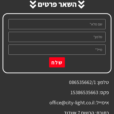
השאר פרטים
שלח
טלפון: 086535662/1
פקס: 15386535663
אימייל: office@city-light.co.il
כתובת: הבושם 7 אשדוד